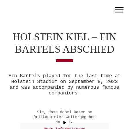
Home
Work
HOLSTEIN KIEL – FIN
Team
BARTELS ABSCHIED
Portfolio
News
Partner
Fin Bartels played for the last time at
Jobs
Holstein Stadium on September 8, 2023
and was accompanied by numerous famous
Sie sehen gerade einen
Contact
Platzhalterinhalt von
YouTube
. Um
companions.
auf den eigentlichen Inhalt
zuzugreifen, klicken Sie auf die
Schaltfläche unten. Bitte beachten
Sie, dass dabei Daten an
Drittanbieter weitergegeben
werden.
Mehr Informationen