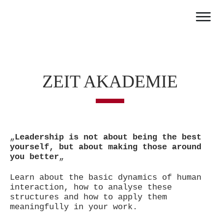
Home
Work
Team
ZEIT AKADEMIE
Portfolio
News
Partner
Jobs
„
Leadership is not about being the best
yourself, but about making those around
Contact
you better
„
Learn about the basic dynamics of human
interaction, how to analyse these
structures and how to apply them
meaningfully in your work.