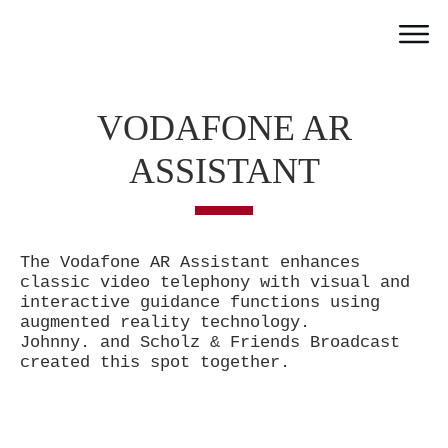
Home
Work
VODAFONE AR
Team
ASSISTANT
Portfolio
News
Partner
The Vodafone AR Assistant enhances
Jobs
classic video telephony with visual and
interactive guidance functions using
Contact
augmented reality technology.
Johnny. and Scholz & Friends Broadcast
created this spot together.