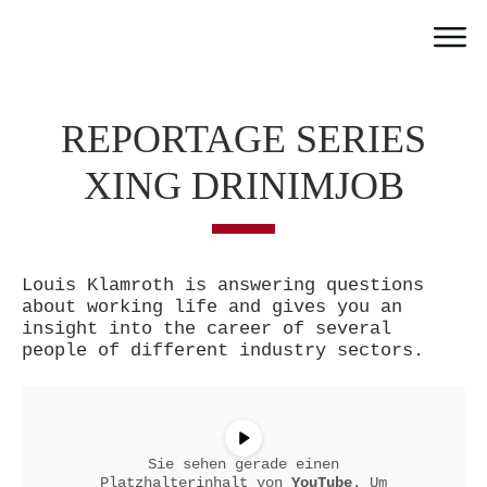
Home
Work
REPORTAGE SERIES
Team
XING DRINIMJOB
Portfolio
News
Partner
Louis Klamroth is answering questions
Jobs
about working life and gives you an
insight into the career of several
Contact
people of different industry sectors.
Sie sehen gerade einen
Platzhalterinhalt von
YouTube
. Um