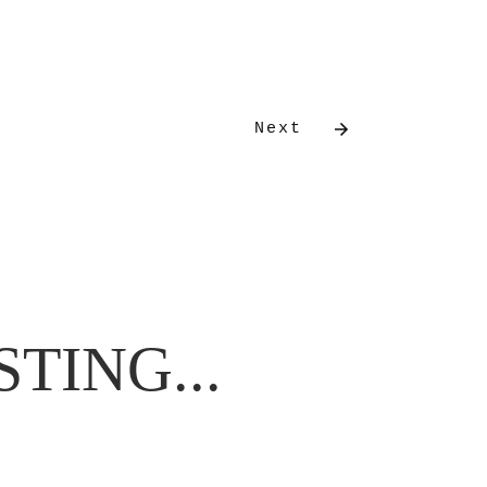
Next
TING...