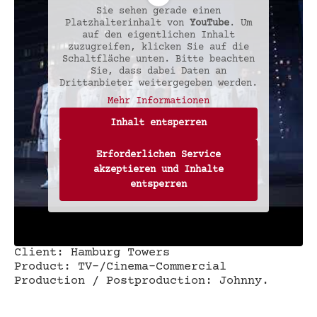
Sie sehen gerade einen
Platzhalterinhalt von
YouTube
. Um
auf den eigentlichen Inhalt
zuzugreifen, klicken Sie auf die
Schaltfläche unten. Bitte beachten
Sie, dass dabei Daten an
Drittanbieter weitergegeben werden.
Mehr Informationen
Inhalt entsperren
Erforderlichen Service
akzeptieren und Inhalte
entsperren
Client: Hamburg Towers
Product: TV-/Cinema-Commercial
Production / Postproduction: Johnny.