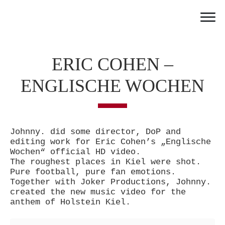
Home
Work
ERIC COHEN –
Team
ENGLISCHE WOCHEN
Portfolio
News
Partner
Johnny. did some director, DoP and
Jobs
editing work for Eric Cohen’s „Englische
Wochen“ official HD video.
Contact
The roughest places in Kiel were shot.
Pure football, pure fan emotions.
Together with Joker Productions, Johnny.
created the new music video for the
anthem of Holstein Kiel.